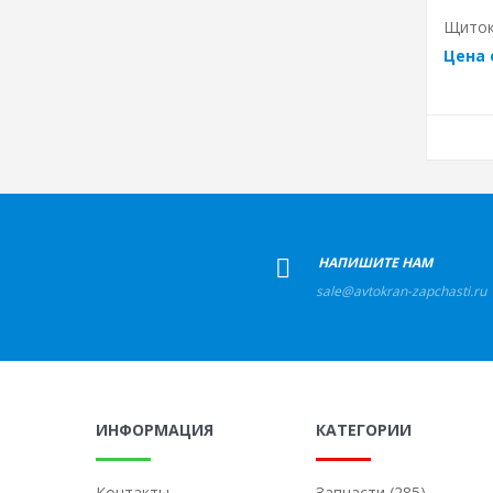
Щиток
Цена 
+
НАПИШИТЕ НАМ
sale@avtokran-zapchasti.ru
ИНФОРМАЦИЯ
КАТЕГОРИИ
Контакты
Запчасти (285)