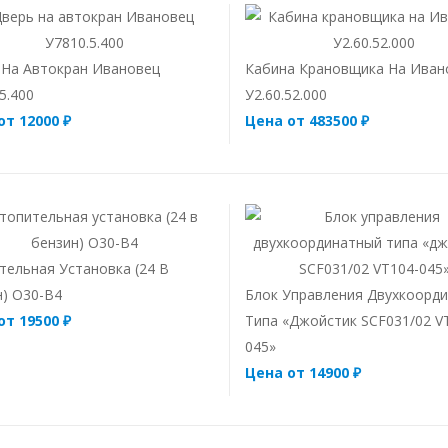
 На Автокран Ивановец
Кабина Крановщика На Иван
5.400
У2.60.52.000
от 12000 ₽
Цена от 483500 ₽
тельная Установка (24 В
н) О30-В4
Блок Управления Двухкоорд
от 19500 ₽
Типа «джойстик SCF031/02 V
045»
Цена от 14900 ₽