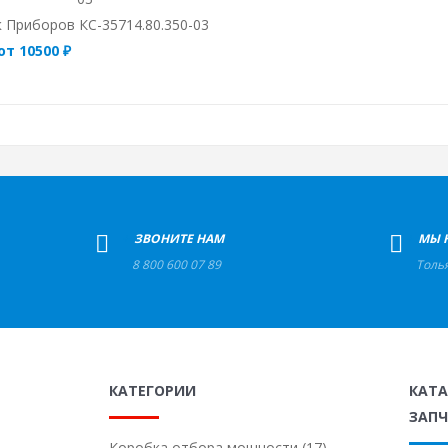
 Приборов КС-35714.80.350-03
от 10500 ₽
+
ЗВОНИТЕ НАМ
+
МЫ 
8 800 600 07 89
Толь
КАТЕГОРИИ
КАТ
ЗАПЧ
Коробка отбора мощности (17)