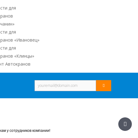
сти для
кранов
ичанин»
сти для
кранов «Ивановец»
сти для
кранов «Клинцы»
нт Автокранов
ам у сотрудников компании!