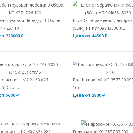
ан Грузовой Лебедки В Сборе
Блок Отображения Информа
17.26.110
(БОИ) НПКУ408843030-02
от 220000 ₽
Цена от 44500 ₽
олиспаста У.2.24.63.026
Вал Шлицевой КС-3577.28.093
25) Сталь
16)
от 5600 ₽
Цена от 2800 ₽
Гидрозамок КС-3577.83.200