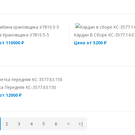
а Крановщика У7810.5-5
Кардан В Сборе КС-3577.14.0
от 110000 ₽
Цена от 5200 ₽
а Передняя КС-3577.63.150
от 12000 ₽
2
3
4
5
6
>
>|