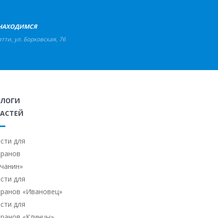
НАХОДИМСЯ
ятти
,
ул. Борковская, 76
АЛОГИ
АСТЕЙ
сти для
кранов
ичанин»
сти для
кранов «Ивановец»
сти для
кранов «Клинцы»