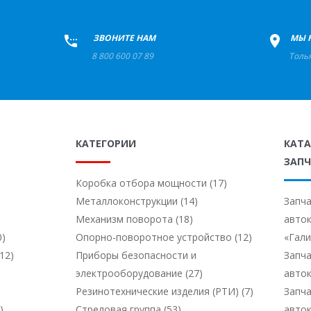
+
ЗВОНИТЕ НАМ
+
МЫ 
8 800 600 07 89
Толь
КАТЕГОРИИ
КАТ
ЗАПЧ
Коробка отбора мощности (17)
Металлоконструкции (14)
Запча
Механизм поворота (18)
авто
0)
Опорно-поворотное устройство (12)
«Гал
12)
Приборы безопасности и
Запча
электрооборудование (27)
авто
Резинотехнические изделия (РТИ) (7)
Запча
)
Стреловая группа (53)
авто